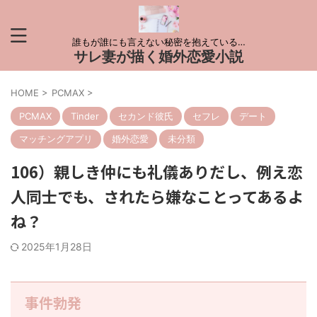
誰もが誰にも言えない秘密を抱えている…
サレ妻が描く婚外恋愛小説
HOME
>
PCMAX
>
PCMAX
Tinder
セカンド彼氏
セフレ
デート
マッチングアプリ
婚外恋愛
未分類
106）親しき仲にも礼儀ありだし、例え恋
人同士でも、されたら嫌なことってあるよ
ね？
2025年1月28日
事件勃発